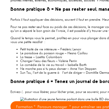
priorités internes, externes, économiques, sociétales, sociales ? Profi
Bonne pratique 5 = Ne pas rester seul, ma
Parfois il faut appliquer des décisions, souvent il faut en prendre. H
Pour ne pas rester seul face au poids de ces décisions, le manager co
qu’on a séparé le bon grain de l’ivraie, il est possible d’y trouver un
Quand le temps vous le permet, profitez-en pour vous plonger dans des 
vous une petite readlist :
Petit traité de vie intérieure – Frédéric Lenoir
Le paradoxe du poisson rouge – Hesna Caillau
La tresse – Laetita Colombani
Changer l’eau des fleurs – Valérie Perrin
La comédie de la vie au travail – Isabelle Barth
Ne marche pas si tu peux danser – Anne Van Stappen
Sun Tzu, l’art de la guerre à l’art de diriger – Domitille Germa
Bonne pratique 6 = Tenez un journal de bor
Ecrivez–¦. pour vous libérer, pour lâcher prise, pour se souvenir, pou
Formation « Parcours manager » pour entraîner ses pra