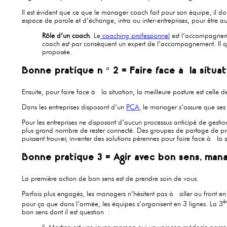
Il est évident que ce que le manager coach fait pour son équipe, il d
espace de parole et d’échange, intra ou inter-entreprises, pour être 
Rôle d’un coach
. Le
coaching professionnel
est l’accompagnemen
coach est par conséquent un expert de l’accompagnement. Il que
proposée.
Bonne pratique n ° 2 = Faire face à la situa
Ensuite, pour faire face à la situation, la meilleure posture est celle de
Dans les entreprises disposant d’un
PCA
, le manager s’assure que ses 
Pour les entreprises ne disposant d’aucun processus anticipé de gestio
plus grand nombre de rester connecté. Des groupes de partage de pratiqu
puissent trouver, inventer des solutions pérennes pour faire face à la s
Bonne pratique 3 = Agir avec bon sens, man
La première action de bon sens est de prendre soin de vous.
Parfois plus engagés, les managers n’hésitent pas à aller au front en
è
pour ça que dans l’armée, les équipes s’organisent en 3 lignes. La 3
bon sens dont il est question :
« Martine est une jeune maman qui va voir son médecin parce 