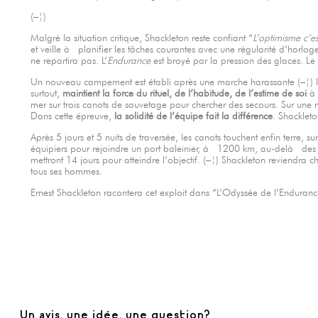
(–¦)
Malgré la situation critique, Shackleton reste confiant “
L’optimisme c’e
et veille à planifier les tâches courantes avec une régularité d’horlog
ne repartira pas. L’
Endurance
est broyé par la pression des glaces. Le
Un nouveau campement est établi après une marche harassante (–¦) 
surtout,
maintient la force du rituel, de l’habitude, de l’estime de soi
à 
mer sur trois canots de sauvetage pour chercher des secours. Sur une m
Dans cette épreuve,
la solidité de l’équipe fait la différence
. Shacklet
Après 5 jours et 5 nuits de traversée, les canots touchent enfin terre,
équipiers pour rejoindre un port baleinier, à 1200 km, au-delà des cinq
mettront 14 jours pour atteindre l’objectif. (–¦) Shackleton reviendra ch
tous ses hommes.
Ernest Shackleton racontera cet exploit dans “L’Odyssée de l’Enduranc
Un avis, une idée, une question?