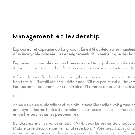
Management et leadership
Explorateur et capitaine au long court, Ernest Shackleton a su mainte
d’un incroyable odyssée. Les enseignements d’un meneur que des ho
Figure incontournable des nombreuses expéditions polaires du début du
d’hommes exemplaire. Il en fit la preuve de manière éclatante lors de
A force de sang froid et de courage, il a su maintenir le moral de tous
bon face à l’incertitude et au défaitisme. S’il n’a pas réussi à trave
leaders en herbe: emmener un trentaine d’hommes au bout d’une aventu
(–¦)
Après plusieurs explorations et exploits, Ernest Shackelton voit grand
employant des méthodes de recrutement très personnelles. Il embauche
empathie pour saisir les personnalités
.
L‘Endurance met les voiles en août 1914. Sous les ordres de Shackle
Malgré cette déconvenue, le moral reste bon. “
Nous avons tous l’air d
à nouveau emprisonné des glaces, au milieu de la banquise. Commen