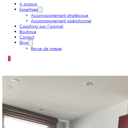
A propos
Expertises
Accompagnement stratégique
Accompagnement opérationnel
Coaching par l’animal
Boutique
Contact
Blog
Revue de presse
0