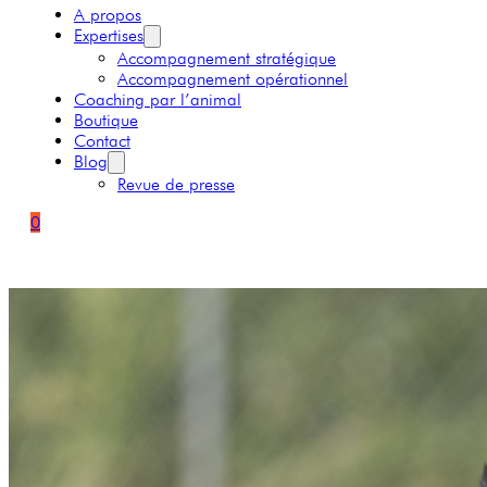
A propos
Expertises
Accompagnement stratégique
Accompagnement opérationnel
Coaching par l’animal
Boutique
Contact
Blog
Revue de presse
0