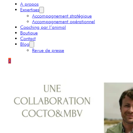
A propos
Expertises
Accompagnement stratégique
Accompagnement opérationnel
Coaching par l’animal
Boutique
Contact
Blog
Revue de presse
0