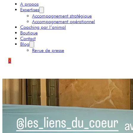
A propos
Expertises
Accompagnement stratégique
Accompagnement opérationnel
Coaching par l’animal
Boutique
Contact
Blog
Revue de presse
0